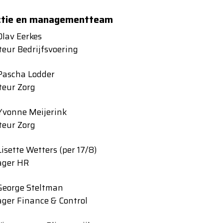
ctie en managementteam
Olav Eerkes
teur Bedrijfsvoering
Pascha Lodder
teur Zorg
Yvonne Meijerink
teur Zorg
isette Wetters (per 17/8)
ger HR
George Steltman
ger Finance & Control