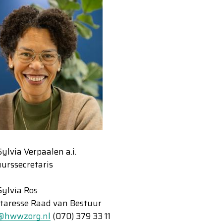
ylvia Verpaalen a.i.
urssecretaris
ylvia Ros
taresse Raad van Bestuur
s@hwwzorg.nl
(070) 379 33 11