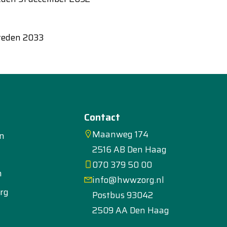
treden 2033
Contact
Maanweg 174
en
2516 AB Den Haag
070 379 50 00
n
info@hwwzorg.nl
rg
Postbus 93042
2509 AA Den Haag