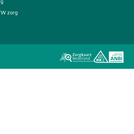
rg
WW zorg