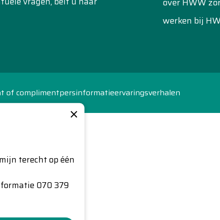
uele vragen, belt u naar
over HWW zo
werken bij H
ht of compliment
persinformatie
ervaringsverhalen
×
mijn terecht op één
nformatie 070 379