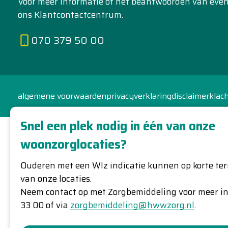
Voor meer informatie of het beantwoorden van event
ons Klantcontactcentrum.
070 379 50 00
algemene voorwaarden
privacyverklaring
disclaimer
klac
Snel een plek nodig in één van onze
woonzorglocaties?
Ouderen met een Wlz indicatie kunnen op korte ter
van onze locaties.
Neem contact op met Zorgbemiddeling voor meer i
33 00 of via
zorgbemiddeling@hwwzorg.nl
.