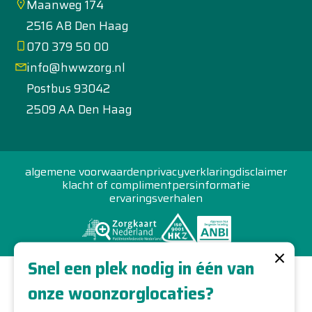
Maanweg 174
2516 AB Den Haag
070 379 50 00
info@hwwzorg.nl
Postbus 93042
2509 AA Den Haag
algemene voorwaarden
privacyverklaring
disclaimer
klacht of compliment
persinformatie
ervaringsverhalen
×
Snel een plek nodig in één van
onze woonzorglocaties?