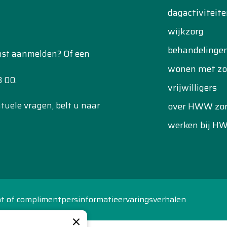
dagactiviteit
wijkzorg
behandelinge
enst aanmelden? Of een
wonen met zo
 00.
vrijwilligers
uele vragen, belt u naar
over HWW zo
werken bij H
ht of compliment
persinformatie
ervaringsverhalen
×