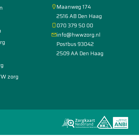
Maanweg 174
en
2516 AB Den Haag
070 379 50 00
n
info@hwwzorg.nl
rg
Postbus 93042
2509 AA Den Haag
rg
WW zorg