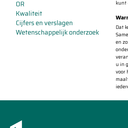
OR
kunt
Kwaliteit
Warm
Cijfers en verslagen
Dat 
Wetenschappelijk onderzoek
Samen
en zo
onder
veran
u in 
voor 
maalt
ieder