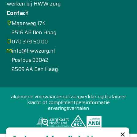
werken bij HWW zorg
Contact
Maanweg 174
2516 AB Den Haag
070 379 50 00
info@hwwzorg.nl
Postbus 93042
2509 AA Den Haag
algemene voorwaarden
privacyverklaring
disclaimer
klacht of compliment
persinformatie
ervaringsverhalen
×