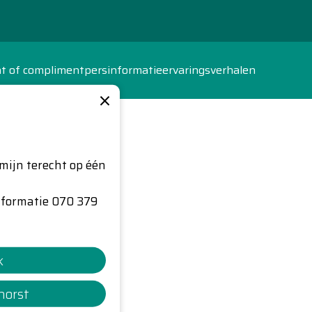
ht of compliment
persinformatie
ervaringsverhalen
×
mijn terecht op één
nformatie 070 379
k
horst