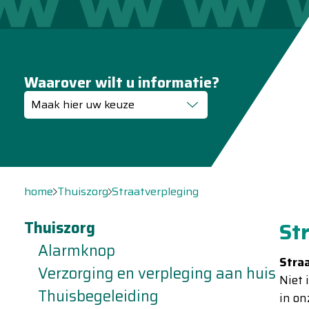
Waarover wilt u informatie?
Maak hier uw keuze
home
Thuiszorg
Straatverpleging
Thuiszorg
St
Alarmknop
Straa
Verzorging en verpleging aan huis
Niet 
Thuisbegeleiding
in on