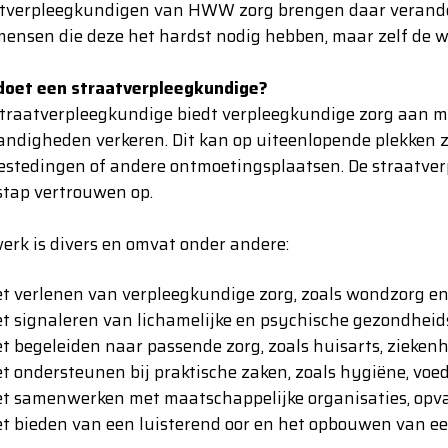
tverpleegkundigen van HWW zorg brengen daar veranderin
ensen die deze het hardst nodig hebben, maar zelf de w
doet een straatverpleegkundige?
traatverpleegkundige biedt verpleegkundige zorg aan me
ndigheden verkeren. Dit kan op uiteenlopende plekken zijn
stedingen of andere ontmoetingsplaatsen. De straatver
stap vertrouwen op.
erk is divers en omvat onder andere:
t verlenen van verpleegkundige zorg, zoals wondzorg e
t signaleren van lichamelijke en psychische gezondhei
t begeleiden naar passende zorg, zoals huisarts, ziekenh
t ondersteunen bij praktische zaken, zoals hygiëne, voe
t samenwerken met maatschappelijke organisaties, opva
t bieden van een luisterend oor en het opbouwen van e