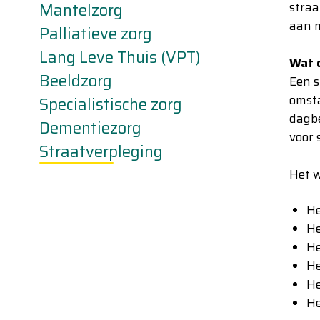
Mantelzorg
straa
aan m
Palliatieve zorg
Lang Leve Thuis (VPT)
Wat 
Beeldzorg
Een s
omsta
Specialistische zorg
dagbe
Dementiezorg
voor 
Straatverpleging
Het w
He
He
He
He
He
He