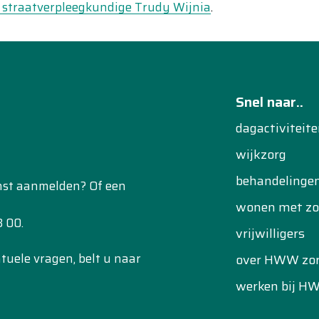
 straatverpleegkundige Trudy Wijnia
.
Snel naar..
dagactiviteit
wijkzorg
behandelinge
enst aanmelden? Of een
wonen met zo
 00.
vrijwilligers
uele vragen, belt u naar
over HWW zo
werken bij H