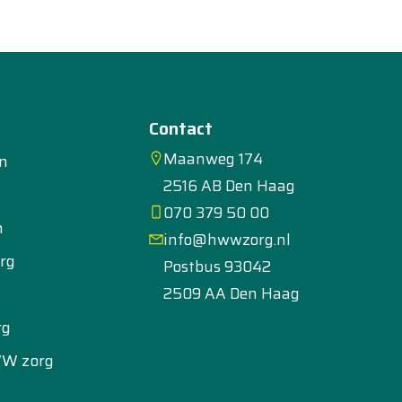
Contact
Maanweg 174
en
2516 AB Den Haag
070 379 50 00
n
info@hwwzorg.nl
rg
Postbus 93042
2509 AA Den Haag
rg
WW zorg