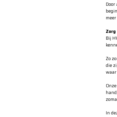
Door 
begin
meer 
Zorg
Bij H
kenne
Zo zo
die z
waar 
Onze 
hand,
zomaa
In de