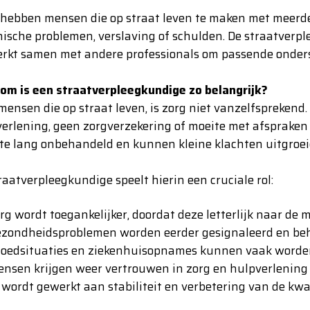
hebben mensen die op straat leven te maken met meerdere
ische problemen, verslaving of schulden. De straatverple
rkt samen met andere professionals om passende onders
m is een straatverpleegkundige zo belangrijk?
mensen die op straat leven, is zorg niet vanzelfspreken
erlening, geen zorgverzekering of moeite met afsprake
te lang onbehandeld en kunnen kleine klachten uitgroeien
raatverpleegkundige speelt hierin een cruciale rol:
rg wordt toegankelijker, doordat deze letterlijk naar de
ezondheidsproblemen worden eerder gesignaleerd en be
oedsituaties en ziekenhuisopnames kunnen vaak word
nsen krijgen weer vertrouwen in zorg en hulpverlening
 wordt gewerkt aan stabiliteit en verbetering van de kwa