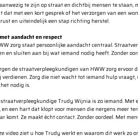
aanwezig te zijn op straat en dichtbij mensen te staan,
t dat met een kort gesprek of het verzorgen van een wond
rust en uiteindelijk een stap richting herstel.
 met aandacht en respect
WW zorg staat persoonlijke aandacht centraal. Straatv
n en sluiten aan bij wat iemand nodig heeft. Zonder oorde
rgen de straatverpleegkundigen van HWW zorg ervoor dat
ij verdienen. Zorg die niet wacht tot iemand hulp vraagt,
het nodig is.
straatverpleegkundige Trudy Wijnia is zo iemand. Met e
 en een hart dat klopt voor mensen die nergens meer ter
r komt. Ze maakt écht contact. Zonder oordeel. Met mens
ze video ziet u hoe Trudy werkt en waarom dit werk zo on