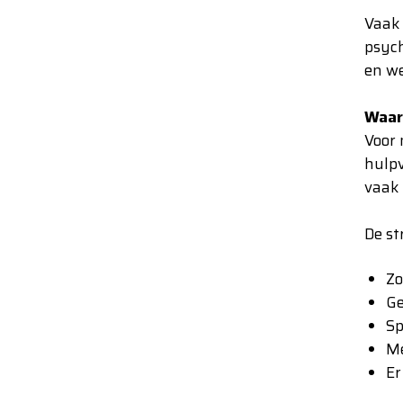
Vaak 
psych
en we
Waaro
Voor 
hulpv
vaak 
De st
Zo
G
S
p
Me
Er