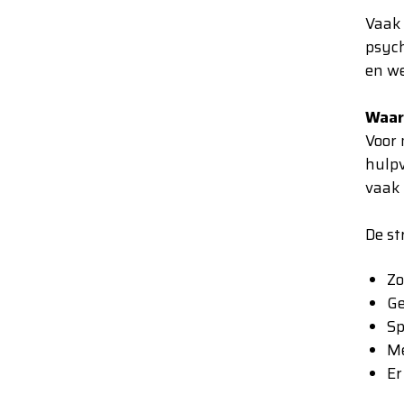
Vaak 
psych
en we
Waaro
Voor 
hulpv
vaak 
De st
Zo
G
S
p
Me
Er