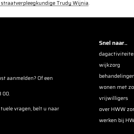
 straatverpleegkundige Trudy Wijnia
.
Snel naar..
dagactiviteit
wijkzorg
behandelinge
enst aanmelden? Of een
wonen met zo
 00.
vrijwilligers
uele vragen, belt u naar
over HWW zo
werken bij H