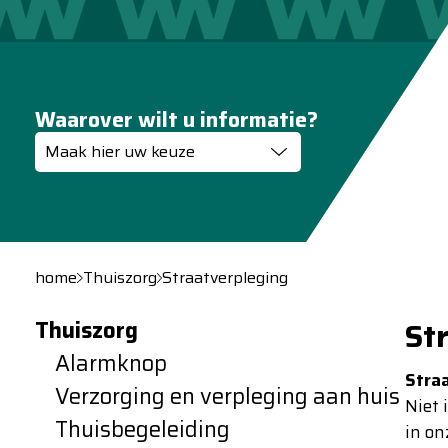
Waarover wilt u informatie?
Maak hier uw keuze
home
Thuiszorg
Straatverpleging
Thuiszorg
St
Alarmknop
Straa
Verzorging en verpleging aan huis
Niet 
Thuisbegeleiding
in on