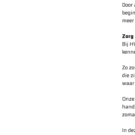
Door 
begin
meer 
Zorg
Bij H
kenne
Zo zo
die z
waar 
Onze 
hand,
zomaa
In de