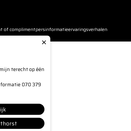
ht of compliment
persinformatie
ervaringsverhalen
×
mijn terecht op één
nformatie 070 379
ijk
sthorst