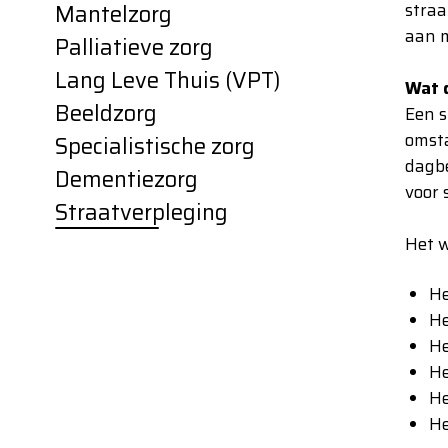
Mantelzorg
straa
aan m
Palliatieve zorg
Lang Leve Thuis (VPT)
Wat 
Beeldzorg
Een s
omsta
Specialistische zorg
dagbe
Dementiezorg
voor 
Straatverpleging
Het w
He
He
He
He
He
He