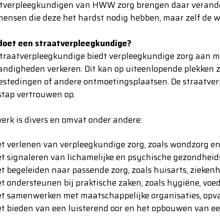
tverpleegkundigen van HWW zorg brengen daar veranderin
ensen die deze het hardst nodig hebben, maar zelf de w
doet een straatverpleegkundige?
traatverpleegkundige biedt verpleegkundige zorg aan me
ndigheden verkeren. Dit kan op uiteenlopende plekken zijn
stedingen of andere ontmoetingsplaatsen. De straatver
stap vertrouwen op.
erk is divers en omvat onder andere:
t verlenen van verpleegkundige zorg, zoals wondzorg e
t signaleren van lichamelijke en psychische gezondhei
t begeleiden naar passende zorg, zoals huisarts, ziekenh
t ondersteunen bij praktische zaken, zoals hygiëne, voe
t samenwerken met maatschappelijke organisaties, opva
t bieden van een luisterend oor en het opbouwen van e