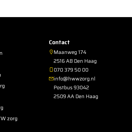
Contact
Maanweg 174
en
2516 AB Den Haag
070 379 50 00
n
info@hwwzorg.nl
rg
Postbus 93042
2509 AA Den Haag
rg
WW zorg