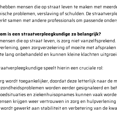
hebben mensen die op straat leven te maken met meerdere
ische problemen, verslaving of schulden. De straatverple
rkt samen met andere professionals om passende onders
m is een straatverpleegkundige zo belangrijk?
mensen die op straat leven, is zorg niet vanzelfspreken
erlening, geen zorgverzekering of moeite met afsprake
te lang onbehandeld en kunnen kleine klachten uitgroeien
raatverpleegkundige speelt hierin een cruciale rol:
rg wordt toegankelijker, doordat deze letterlijk naar de
ezondheidsproblemen worden eerder gesignaleerd en be
oedsituaties en ziekenhuisopnames kunnen vaak word
nsen krijgen weer vertrouwen in zorg en hulpverlening
 wordt gewerkt aan stabiliteit en verbetering van de kwa