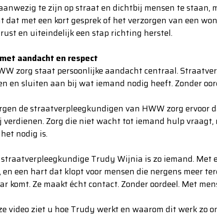
aanwezig te zijn op straat en dichtbij mensen te staan,
t dat met een kort gesprek of het verzorgen van een wond
rust en uiteindelijk een stap richting herstel.
 met aandacht en respect
WW zorg staat persoonlijke aandacht centraal. Straatv
n en sluiten aan bij wat iemand nodig heeft. Zonder oorde
rgen de straatverpleegkundigen van HWW zorg ervoor dat
ij verdienen. Zorg die niet wacht tot iemand hulp vraagt,
het nodig is.
straatverpleegkundige Trudy Wijnia is zo iemand. Met e
 en een hart dat klopt voor mensen die nergens meer ter
r komt. Ze maakt écht contact. Zonder oordeel. Met mens
ze video ziet u hoe Trudy werkt en waarom dit werk zo on